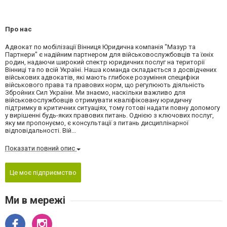
Про нас
Адвокат по мобілізації Вінниця Юридична компанія "Мазур та
Партнери" є надійним партнером для військовослужбовців та їхніх
родин, надаючи широкий спектр юридичних послуг на території
Вінниці та по всій Україні. Наша команда складається з досвідчених
військових адвокатів, які мають глибоке розуміння специфіки
військового права та правових норм, що регулюють діяльність
Збройних Сил України. Ми знаємо, наскільки важливо для
військовослужбовців отримувати кваліфіковану юридичну
підтримку в критичних ситуаціях, тому готові надати повну допомогу
у вирішенні будь-яких правових питань. Однією з ключових послуг,
яку ми пропонуємо, є консультації з питань дисциплінарної
відповідальності. Вій...
Показати повний опис
Це моє підприємство
Ми в мережі