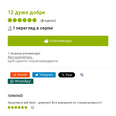
12
дуже добре
(
6
оцінок)
1 перегляд в серпні
Я рекомендую
1 людина рекомендує
Авторизуйтесь
,
щоб оцінити і порекомендувати
Reddit
Telegram
Viber
WhatsApp
Yuliasha23
Звертався мій брат , дякуємо! Все вирішили по справедливості!
12