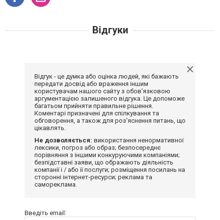
Відгуки
Відгук - це думка або оцінка людей, які бажають
передати досвід або враження іншим
користувачам нашого сайту з обов'язковою
аргументацією залишеного відгука. Це допоможе
багатьом прийняти правильне рішення.
Коментарі призначені для спілкування та
обговорення, а також для роз'яснення питань, що
цікавлять.
Не дозволяється:
використання ненормативної
лексики, погроз або образ; безпосереднє
порівняння з іншими конкуруючими компаніями;
безпідставні заяви, що ображають діяльність
компанії і / або її послуги; розміщення посилань на
сторонні інтернет-ресурси; реклама та
самореклама.
Введіть email: